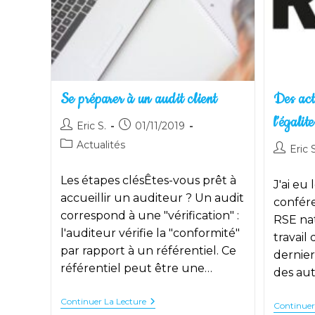
Se préparer à un audit client
Des act
l’égali
Auteur/autrice
Publication
Eric S.
01/11/2019
de
publiée :
Post
Actualités
Auteur/a
Eric S
la
category:
de
publication :
la
Les étapes clésÊtes-vous prêt à
J'ai eu 
publicati
accueillir un auditeur ? Un audit
confér
correspond à une "vérification" :
RSE nat
l'auditeur vérifie la "conformité"
travail 
par rapport à un référentiel. Ce
dernier
référentiel peut être une…
des aut
Se
Continuer La Lecture
Continuer
Préparer