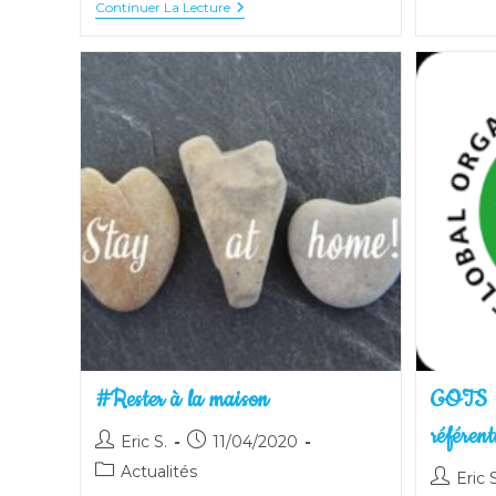
Le
Continuer La Lecture
Référentiel
« RMS »
Est
Officiellement
Lancé
Par
Textile
Exchange
#Rester à la maison
GOTS :
référent
Auteur/autrice
Publication
Eric S.
11/04/2020
de
publiée :
Post
Actualités
Auteur/a
Eric S
la
category: