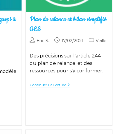
gaspi à
Plan de relance et bilan simplifié
GES
Auteur/autrice
Publication
Post
Eric S.
17/02/2021
Veille
de
publiée :
category:
la
Des précisions sur l'article 244
publication :
du plan de relance, et des
ressources pour s'y conformer.
 modèle
Plan
Continuer La Lecture
De
Relance
Et
Bilan
Simplifié
GES