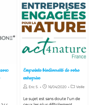
 avec
Empreinte biodiversité de votre
g
entreprise
Auteur/autrice
Publication
Post
Eric S.
16/04/2020
Veille
de
publiée :
category:
la
Le sujet est sans doute l'un de
publication :
ceux les plus difficilement