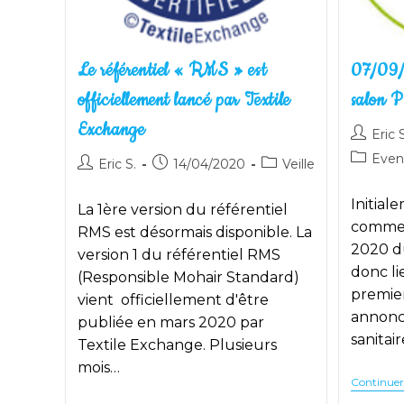
Le référentiel « RMS » est
07/09/
officiellement lancé par Textile
salon P
Exchange
Auteur/a
Eric S
de
Post
Eve
Auteur/autrice
Publication
Post
Eric S.
14/04/2020
Veille
la
category
de
publiée :
category:
publicati
la
Initial
La 1ère version du référentiel
publication :
comme 
RMS est désormais disponible. La
2020 d
version 1 du référentiel RMS
donc l
(Responsible Mohair Standard)
premier
vient officiellement d'être
annoncé
publiée en mars 2020 par
sanitai
Textile Exchange. Plusieurs
mois…
Continuer