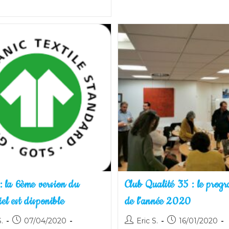
Édition
2020
Du
Salon
Produrable
 la 6ème version du
Club Qualité 35 : le prog
iel est disponible
de l’année 2020
utrice
Publication
Auteur/autrice
Publication
.
07/04/2020
Eric S.
16/01/2020