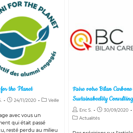
Du
Référentiel
Est
Disponible
for the Planet
Faire votre Bilan Carbone
Sustainabeelity Consultin
utrice
Publication
Post
.
24/11/2020
Veille
publiée :
category:
Auteur/autrice
Publication
Eric S.
30/09/2020
tage avec vous un
de
publiée :
Post
Actualités
on :
la
nt qui était passé
category:
publication :
u, resté perdu au milieu