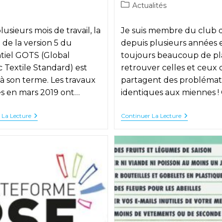
publiée :
de
publiée :
Post
Actualités
la
:
category:
on :
publication :
lusieurs mois de travail, la
Je suis membre du club q
n de la version 5 du
depuis plusieurs années et
tiel GOTS (Global
toujours beaucoup de plai
 Textile Standard) est
retrouver celles et ceux 
 à son terme. Les travaux
partagent des problémat
s en mars 2019 ont…
identiques aux miennes !
GOTS
Club
 La Lecture
Continuer La Lecture
:
Qualité
La
35
6ème
:
Version
Le
Du
Programm
Référentiel
De
Est
L’année
Disponible
2020