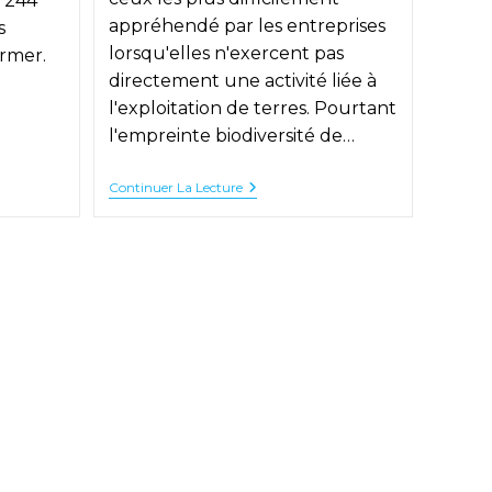
e 244
appréhendé par les entreprises
s
lorsqu'elles n'exercent pas
ormer.
directement une activité liée à
l'exploitation de terres. Pourtant
l'empreinte biodiversité de…
Empreinte
Continuer La Lecture
lity
Biodiversité
De
Votre
Entreprise