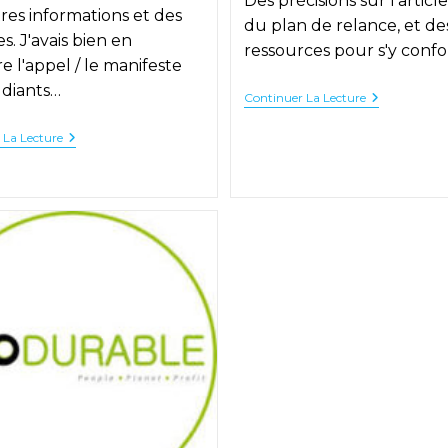
Des précisions sur l'articl
res informations et des
du plan de relance, et de
ves. J'avais bien en
ressources pour s'y conf
 l'appel / le manifeste
udiants…
Faire
Continuer La Lecture
Votre
Bilan
Alumni
 La Lecture
Carbone
For
Avec
The
Sustainabee
Planet
Consulting