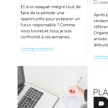
de
Post
Veille
publication :
la
Et si on essayait malgré tout de
category
publicati
faire de la période une
Après p
opportunité pour préparer un
révisio
futur responsable ? Comme
référen
vous toutes et tous, je suis
Organic
confronté à ces semaines…
arrivée
débuté
#Rester
Continuer La Lecture
À
La
Continuer
Maison