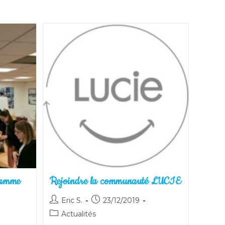
ramme
Rejoindre la communauté LUCIE
Auteur/autrice
Publication
Eric S.
23/12/2019
de
publiée :
Post
Actualités
la
category: