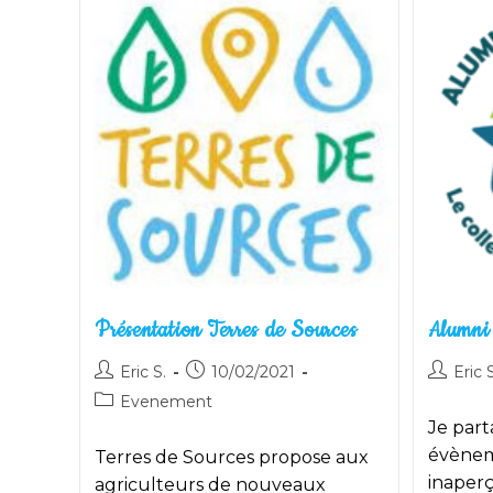
Exportations
Européennes
De
Déchets
De
« Textile »
Présentation Terres de Sources
Alumni 
Auteur/autrice
Publication
Auteur/a
Eric S.
10/02/2021
Eric S
de
publiée :
de
Post
Evenement
la
la
category:
Je par
publication :
publicati
évèneme
Terres de Sources propose aux
inaperç
agriculteurs de nouveaux