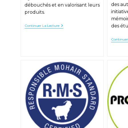
des aut
débouchés et en valorisant leurs
initiati
produits.
mémoire
Présentation
des ét
Continuer La Lecture
Terres
De
Sources
Continuer