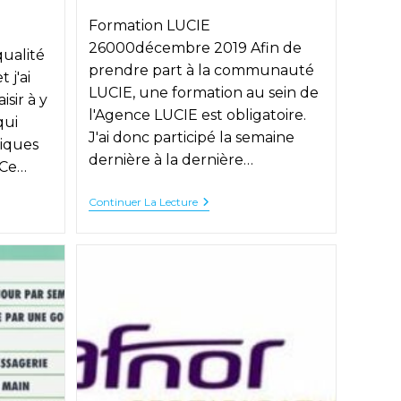
publication :
Formation LUCIE
26000décembre 2019 Afin de
ualité
prendre part à la communauté
 j'ai
LUCIE, une formation au sein de
sir à y
l'Agence LUCIE est obligatoire.
qui
J'ai donc participé la semaine
iques
dernière à la dernière…
 Ce…
Rejoindre
Continuer La Lecture
La
Communauté
LUCIE
e