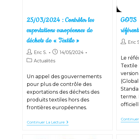
25/03/2024 : Contrôler les
GOTS :
exportations européennes de
référent
déchets de « Textile »
Auteur/a
Eric S
de
Auteur/autrice
Publication
Eric S.
14/05/2024
la
Le réfé
de
publiée :
Post
Actualités
publicati
la
Textile
category:
publication :
version
Un appel des gouvernements
(Global
pour plus de contrôle des
Standar
exportations des déchets des
terme. 
produits textiles hors des
officie
frontières européennes.
Continuer
25/03/2024
Continuer La Lecture
:
Contrôler
Les