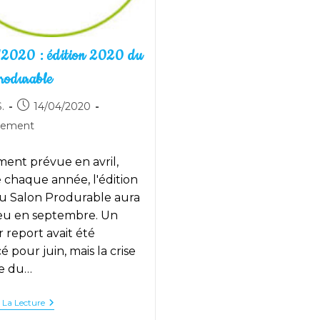
2020 : édition 2020 du
rodurable
utrice
Publication
.
14/04/2020
publiée :
nement
:
on :
ement prévue en avril,
chaque année, l'édition
u Salon Produrable aura
ieu en septembre. Un
 report avait été
 pour juin, mais la crise
re du…
07/09/2020
 La Lecture
: