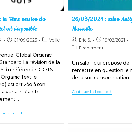
 la 7ème version du
26/03/2021 : salon Anti
iel est disponible
Marseille
utrice
Publication
Post
Auteur/autrice
Publication
.
01/09/2023
Veille
Eric S.
19/02/2021
publiée :
category:
de
publiée :
Post
Evenement
la
category:
rentiel Global Organic
on :
publication :
 Standard La révision de la
Un salon qui propose de
 6 du référentiel GOTS
remettre en question le
 Organic Textile
de la sur-consommation.
d) est arrivée à son
La version 7 a été
26/03/2021
Continuer La Lecture
:
llement…
Salon
Antigaspi
À
GOTS
 La Lecture
Marseille
:
La
7ème
Version