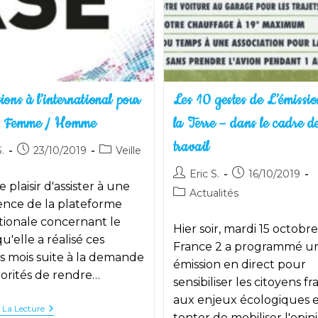
ions à l’international pour
Les 10 gestes de L’émissi
te Femme / Homme
la Terre – dans le cadre d
travail
utrice
Publication
Post
.
23/10/2019
Veille
publiée :
category:
Auteur/autrice
Publication
Eric S.
16/10/2019
le plaisir d'assister à une
de
publiée :
Post
Actualités
on :
la
ence de la plateforme
category:
publication :
ionale concernant le
Hier soir, mardi 15 octobre
qu'elle a réalisé ces
France 2 a programmé u
s mois suite à la demande
émission en direct pour
orités de rendre…
sensibiliser les citoyens fr
aux enjeux écologiques 
Des
 La Lecture
tenter de mobiliser l'opin