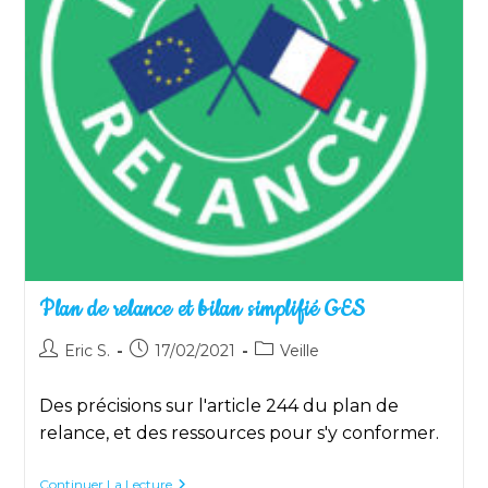
Plan de relance et bilan simplifié GES
Auteur/autrice
Publication
Post
Eric S.
17/02/2021
Veille
de
publiée :
category:
la
Des précisions sur l'article 244 du plan de
publication :
relance, et des ressources pour s'y conformer.
Plan
Continuer La Lecture