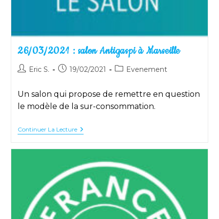
26/03/2021 : salon Antigaspi à Marseille
Auteur/autrice
Publication
Post
Eric S.
19/02/2021
Evenement
de
publiée :
category:
la
Un salon qui propose de remettre en question
publication :
le modèle de la sur-consommation.
26/03/2021
Continuer La Lecture
:
Salon
Antigaspi
À
Marseille