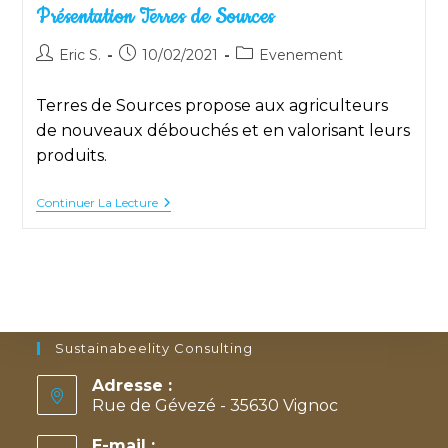
Présentation Terres de Sources
Auteur/autrice
Publication
Post
Eric S.
10/02/2021
Evenement
de
publiée :
category:
la
Terres de Sources propose aux agriculteurs
publication :
de nouveaux débouchés et en valorisant leurs
produits.
Présentation
Continuer La Lecture
Terres
De
Sources
Sustainabeelity Consulting
Adresse :
Rue de Gévezé - 35630 Vignoc
E-mail :