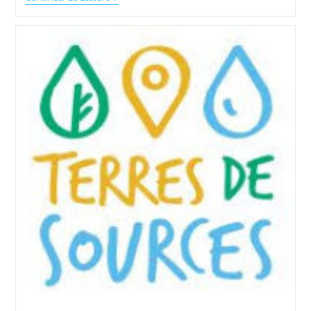
De
Relance
Et
Bilan
Simplifié
GES