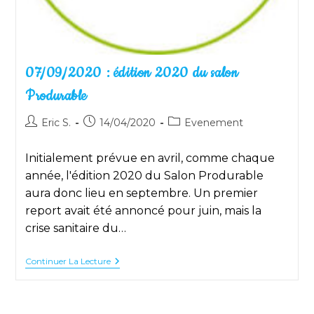
07/09/2020 : édition 2020 du salon
Produrable
Auteur/autrice
Publication
Post
Eric S.
14/04/2020
Evenement
de
publiée :
category:
la
Initialement prévue en avril, comme chaque
publication :
année, l'édition 2020 du Salon Produrable
aura donc lieu en septembre. Un premier
report avait été annoncé pour juin, mais la
crise sanitaire du…
07/09/2020
Continuer La Lecture
:
Édition
2020
Du