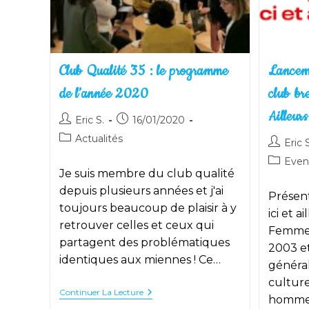
Club Qualité 35 : le programme
Lancem
de l’année 2020
club br
Ailleurs
Auteur/autrice
Publication
Eric S.
16/01/2020
de
publiée :
Post
Actualités
Auteur/a
Eric S
la
category:
de
Post
Eve
publication :
la
Je suis membre du club qualité
category
publicati
depuis plusieurs années et j'ai
Présen
toujours beaucoup de plaisir à y
ici et a
retrouver celles et ceux qui
Femmes 
partagent des problématiques
2003 et
identiques aux miennes ! Ce…
général
culture
Club
Continuer La Lecture
hommes
Qualité