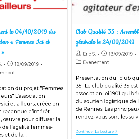
ent le 04/10/2019 du
Club Qualité 35 : Assembl
eton « Femmes Ici et
générale le 24/09/2019
 »
Auteur/autrice
Publication
Eric S.
18/09/2019
de
publiée :
Post
Evenement
utrice
Publication
.
18/09/2019
la
category:
publiée :
nement
publication :
Présentation du "club qu
:
on :
35" Le club qualité 35 es
tation du projet "Femmes
association loi 1901 qui bé
illeurs" L’association
du soutien logistique de l
ici et ailleurs, créée en
de Rennes. Les principau
 reconnue d’intérêt
rendez-vous sont les sui
, œuvre pour diffuser la
 de l’égalité femmes-
Club
Continuer La Lecture
 et de la…
Qualité