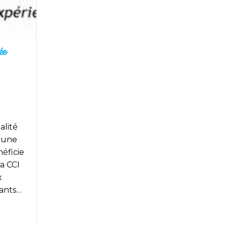
ée
alité
t une
néficie
a CCI
x
vants…