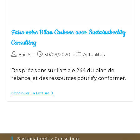
Faire votre Bilan Carbone avec Sustainabeelity
Consulting
Auteur/autrice
Publication
Post
Eric S.
30/09/2020
Actualités
de
publiée :
category:
la
Des précisions sur l'article 244 du plan de
publication :
relance, et des ressources pour s'y conformer.
Faire
Continuer La Lecture
Votre
Bilan
Carbone
Avec
Sustainabeelity
Consulting
Sustainabeelity Consulting