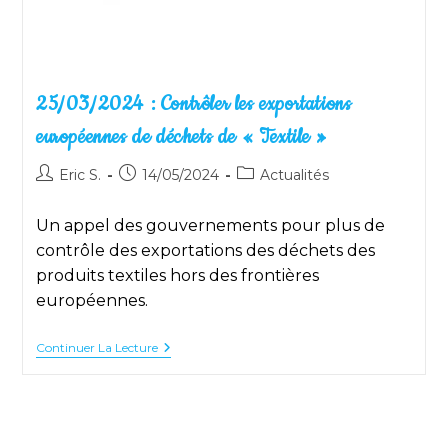
25/03/2024 : Contrôler les exportations
européennes de déchets de « Textile »
Auteur/autrice
Publication
Post
Eric S.
14/05/2024
Actualités
de
publiée :
category:
la
Un appel des gouvernements pour plus de
publication :
contrôle des exportations des déchets des
produits textiles hors des frontières
européennes.
25/03/2024
Continuer La Lecture
:
Contrôler
Les
Exportations
Européennes
De