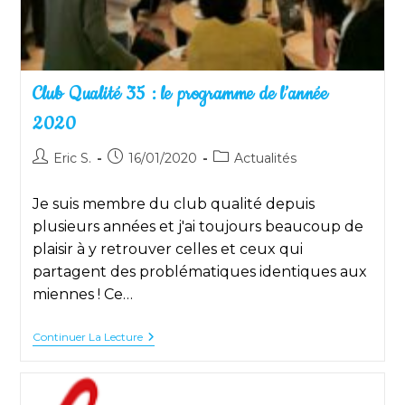
Club Qualité 35 : le programme de l’année
2020
Auteur/autrice
Publication
Post
Eric S.
16/01/2020
Actualités
de
publiée :
category:
la
Je suis membre du club qualité depuis
publication :
plusieurs années et j'ai toujours beaucoup de
plaisir à y retrouver celles et ceux qui
partagent des problématiques identiques aux
miennes ! Ce…
Club
Continuer La Lecture
Qualité
35
:
Le