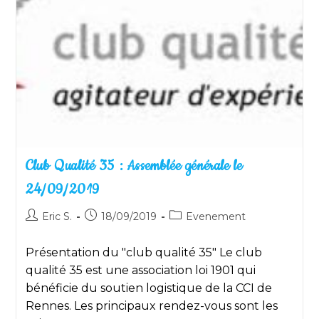
Club Qualité 35 : Assemblée générale le
24/09/2019
Auteur/autrice
Publication
Post
Eric S.
18/09/2019
Evenement
de
publiée :
category:
la
Présentation du "club qualité 35" Le club
publication :
qualité 35 est une association loi 1901 qui
bénéficie du soutien logistique de la CCI de
Rennes. Les principaux rendez-vous sont les