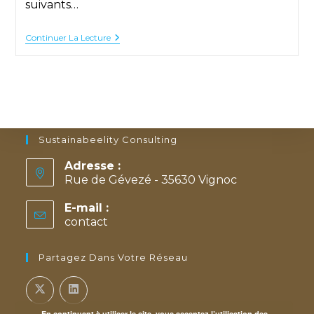
suivants…
Club
Continuer La Lecture
Qualité
35
:
Assemblée
Générale
Le
24/09/2019
Sustainabeelity Consulting
Adresse :
Rue de Gévezé - 35630 Vignoc
E-mail :
contact
S’ouvre
dans
votre
Partagez Dans Votre Réseau
application
En continuant à utiliser le site, vous acceptez l’utilisation des