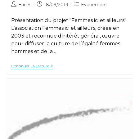
Auteur/autrice
Publication
Post
Eric S.
18/09/2019
Evenement
de
publiée :
category:
la
Présentation du projet "Femmes ici et ailleurs"
publication :
L’association Femmes ici et ailleurs, créée en
2003 et reconnue d’intérêt général, œuvre
pour diffuser la culture de l’égalité femmes-
hommes et de la…
Lancement
Continuer La Lecture
Le
04/10/2019
Du
Club
Breton
« Femmes
Ici
Et
Ailleurs »