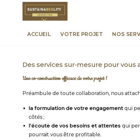
Skip
to
content
ACCUEIL
VOTRE PROJET
NOS SERV
Des services sur-mesure pour vou
Une co-construction efficace de votre projet !
Préambule de toute collaboration, nous attac
la formulation de votre engagement
qui pe
côtés ;
l’écoute de vos besoins et attentes
qui per
pourrait vous être profitable.