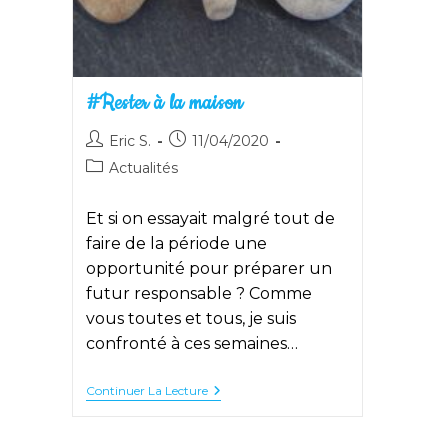
#Rester à la maison
Auteur/autrice
Publication
Eric S.
11/04/2020
de
publiée :
Post
Actualités
la
category:
publication :
Et si on essayait malgré tout de
faire de la période une
opportunité pour préparer un
futur responsable ? Comme
vous toutes et tous, je suis
confronté à ces semaines…
#Rester
Continuer La Lecture
À
La
Maison